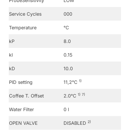
ProbeSensitivity
LOW
Service Cycles
000
Temperature
°C
kP
8.0
kI
0.15
kD
10.0
1)
PID setting
11,2°C
1)
7)
Coffee T. Offset
2.0°C
Water Filter
0 l
2)
OPEN VALVE
DISABLED