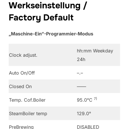
Werkseinstellung /
Factory Default
„Maschine-Ein“-Programmier-Modus
hh:mm Weekday
Clock adjust.
24h
Auto On/Off
–.–
Closed On
——
7)
Temp. Cof.Boiler
95.0°C
SteamBoiler temp
129.0°
PreBrewing
DISABLED