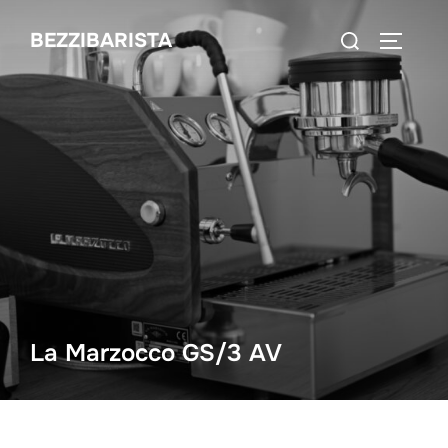
Zum
Suchen
BEZZIBARISTA
Inhalt
SEITEN
nach:
springen
La Marzocco GS/3 AV